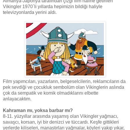
Almanya-Japonya tarafından çizgi film haline getirilen
Vikingler 1970`li yıllarda hepimizin bildiği haliyle
televizyonlarda yerini aldı.
Film yapımcıları, yazarların, belgeselcilerin, reklamcıların da
pek sevdiği ve çocukluk sembolüm olan Vikinglerin aslında
çok da sempatik ve komik olmadıklarını elbette
anlayacaktım.
Kahraman mı, yoksa barbar mı?
8-11. yüzyıllar arasında yaşamış olan Vikingler yağmacı,
savaşcı, korsan, iyi bir denizci ve tüccardı. Keşfe gittikleri
yerlerde kiliseleri, manastırları yağmalar, köyleri yakıp yıkar,