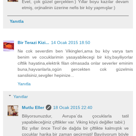
Evet, çok güzel gerçekten:) Yıllar boyu kazılar devam
etmiş, orjinalinin üzerine nefis bir köy yapmışlar:)
Yanıtla
Bir Terazi Kizi...
14 Ocak 2015 18:50
Ne cok severdim ben Vikingleri,ama bu köy varya tam
benim ve cocuklarimin yasayabilecegi bir köy,bayiliyorlar
ciftlik hayatina,elektrik filan olmasada onlar severler eminim
buna,hayvanlarla,ogün gercekten cok güzelmis
sanslisiniz,sevgiler hepinize...
Yanıtla
Yanıtlar
Mutlu Eller
18 Ocak 2015 22:40
Biliyorsunuzdur, Avrupa`da çocuklarla tatil
yapabileceğiniz çiftlikler var. Viking köyü değiller tabii:)
Biz yıllar önce Tirol`de dağda bir çiftlikte kalmıştık ve
çocuklar harika bir zaman geçirmişti! Bayılıyorum böyle