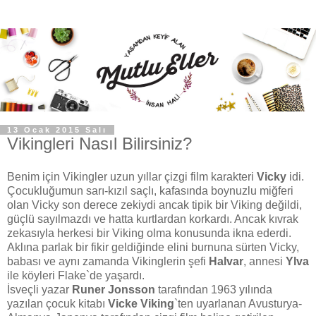
13 Ocak 2015 Salı
Vikingleri Nasıl Bilirsiniz?
Benim için Vikingler uzun yıllar çizgi film karakteri
Vicky
idi.
Çocukluğumun sarı-kızıl saçlı, kafasında boynuzlu miğferi
olan Vicky son derece zekiydi ancak tipik bir Viking değildi,
güçlü sayılmazdı ve hatta kurtlardan korkardı. Ancak kıvrak
zekasıyla herkesi bir Viking olma konusunda ikna ederdi.
Aklına parlak bir fikir geldiğinde elini burnuna sürten Vicky,
babası ve aynı zamanda Vikinglerin şefi
Halvar
, annesi
Ylva
ile köyleri Flake`de yaşardı.
İsveçli yazar
Runer Jonsson
tarafından 1963 yılında
yazılan çocuk kitabı
Vicke Viking
`ten uyarlanan Avusturya-