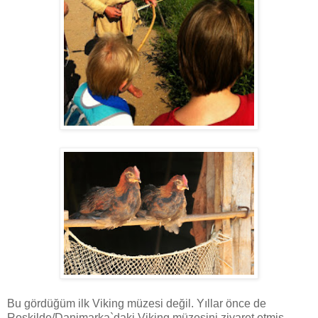
Bu gördüğüm ilk Viking müzesi değil. Yıllar önce de
Roskilde/Danimarka`daki Viking müzesini ziyaret etmiş,