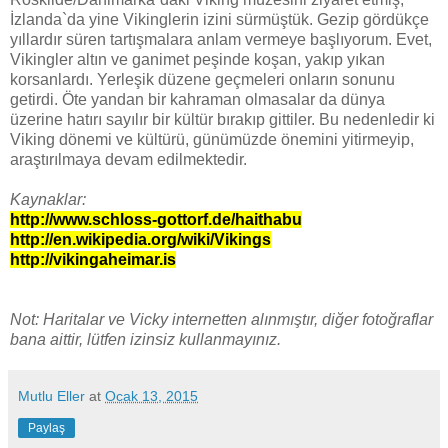
İzlanda`da yine Vikinglerin izini sürmüştük. Gezip gördükçe
yıllardır süren tartışmalara anlam vermeye başlıyorum. Evet,
Vikingler altın ve ganimet peşinde koşan, yakıp yıkan
korsanlardı. Yerleşik düzene geçmeleri onların sonunu
getirdi. Öte yandan bir kahraman olmasalar da dünya
üzerine hatırı sayılır bir kültür bırakıp gittiler. Bu nedenledir ki
Viking dönemi ve kültürü, günümüzde önemini yitirmeyip,
araştırılmaya devam edilmektedir.
Kaynaklar:
http://www.schloss-gottorf.de/haithabu
http://en.wikipedia.org/wiki/Vikings
http://vikingaheimar.is
Not: Haritalar ve Vicky internetten alınmıştır, diğer fotoğraflar
bana aittir, lütfen izinsiz kullanmayınız.
Mutlu Eller
at
Ocak 13, 2015
Paylaş