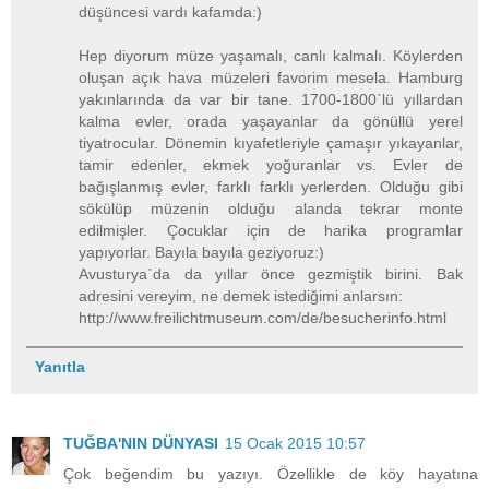
düşüncesi vardı kafamda:)
Hep diyorum müze yaşamalı, canlı kalmalı. Köylerden
oluşan açık hava müzeleri favorim mesela. Hamburg
yakınlarında da var bir tane. 1700-1800`lü yıllardan
kalma evler, orada yaşayanlar da gönüllü yerel
tiyatrocular. Dönemin kıyafetleriyle çamaşır yıkayanlar,
tamir edenler, ekmek yoğuranlar vs. Evler de
bağışlanmış evler, farklı farklı yerlerden. Olduğu gibi
sökülüp müzenin olduğu alanda tekrar monte
edilmişler. Çocuklar için de harika programlar
yapıyorlar. Bayıla bayıla geziyoruz:)
Avusturya`da da yıllar önce gezmiştik birini. Bak
adresini vereyim, ne demek istediğimi anlarsın:
http://www.freilichtmuseum.com/de/besucherinfo.html
Yanıtla
TUĞBA'NIN DÜNYASI
15 Ocak 2015 10:57
Çok beğendim bu yazıyı. Özellikle de köy hayatına