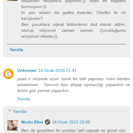
İtalyanları okuyunca şaşırdım:)) Nasıl bir bağlantı
kurmuşsun:))
İri yarı adamı da galiba Asteriks, Obeliks ile mi
karıştırdın?
Ben çocuklara orjinal bölümlerini dvd olarak aldım,
oturup izliyorum zaman zaman. Çocukluğumu
anıyorum elbette:))
Yanıtla
Unknown
14 Ocak 2015 21:41
yaaa o müzede uzun süreli bir tatil yapmayı nasıl istedim
anlatamam . Sanırım ben ahşap oymacılığı yapardım ve
bütün gün yemek yapardım ...
Yanıtla
Yanıtlar
Mutlu Eller
18 Ocak 2015 23:00
Ben de gezerken bir yandan tatil yapsak ne güzel olur