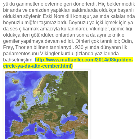
yüklü ganimetlerle evlerine geri dönerlerdi. Hiç beklenmedik
bir anda ve denizden yaptıkları saldıralarda oldukça başarılı
oldukları söylenir. Eski Nors dili konuşur, aslında kafalarında
boynuzlu miğfer taşımazlardı. Boynuzu ya içki içmek için ya
da ses çıkarmak amacıyla kullanırlardı. Vikingler, gemiciliği
oldukça ileri götürdüler, onlardan sonra da aynı teknikle
gemiler yapılmaya devam edildi. Dinleri çok tanrılı idi; Odin,
Frey, Thor en bilinen tanrılarıydı. 930 yılında dünyanın ilk
parlamentosunu Vikingler kurdu. (İzlanda yazılarında
bahsetmiştim:
http://www.mutlueller.com/2014/08/golden-
circle-ya-da-altn-cember.html
)