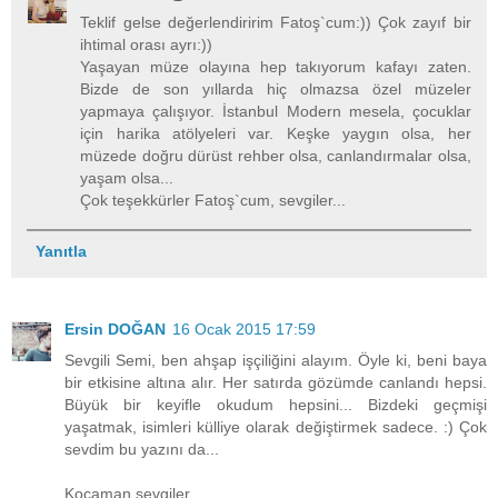
Teklif gelse değerlendiririm Fatoş`cum:)) Çok zayıf bir
ihtimal orası ayrı:))
Yaşayan müze olayına hep takıyorum kafayı zaten.
Bizde de son yıllarda hiç olmazsa özel müzeler
yapmaya çalışıyor. İstanbul Modern mesela, çocuklar
için harika atölyeleri var. Keşke yaygın olsa, her
müzede doğru dürüst rehber olsa, canlandırmalar olsa,
yaşam olsa...
Çok teşekkürler Fatoş`cum, sevgiler...
Yanıtla
Ersin DOĞAN
16 Ocak 2015 17:59
Sevgili Semi, ben ahşap işçiliğini alayım. Öyle ki, beni baya
bir etkisine altına alır. Her satırda gözümde canlandı hepsi.
Büyük bir keyifle okudum hepsini... Bizdeki geçmişi
yaşatmak, isimleri külliye olarak değiştirmek sadece. :) Çok
sevdim bu yazını da...
Kocaman sevgiler.