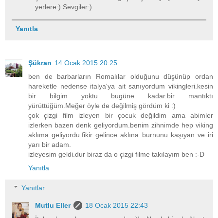
yerlere:) Sevgiler:)
Yanıtla
Şükran
14 Ocak 2015 20:25
ben de barbarların Romalılar olduğunu düşünüp ordan
hareketle nedense italya'ya ait sanıyordum vikingleri.kesin
bir bilgim yoktu bugüne kadar.bir mantıktı
yürüttüğüm.Meğer öyle de değilmiş gördüm ki :)
çok çizgi film izleyen bir çocuk değildim ama abimler
izlerken bazen denk geliyordum.benim zihnimde hep viking
aklıma geliyordu.fikir gelince aklına burnunu kaşıyan ve iri
yarı bir adam.
izleyesim geldi.dur biraz da o çizgi filme takılayım ben :-D
Yanıtla
Yanıtlar
Mutlu Eller
18 Ocak 2015 22:43