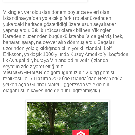
Vikingler, var oldukları dönem boyunca evleri olan
İskandinavya`dan yola çıkıp farklı rotalar üzerinden
yukardaki haritada gösterildiği üzere uzun seyahatler
yapmışlardır. Sıkı bir tüccar olarak bilinen Vikingler
Karadeniz üzerinden bugünkü İstanbul`a da gelmiş ipek,
baharat, şarap, mücevver alıp dönmüşlerdir. Sagalar
üzerinden yola çıkıldığında biliniyor ki İzlandalı Leif
Eriksson, yaklaşık 1000 yılında Kuzey Amerika`yı keşfeden
ilk Avrupalıdır, buraya Vinland adını verir. (İzlanda
seyatimizde ziyaret ettiğimiz
VÍKINGAHEIMAR
`da gördüğümüz bir Viking gemisi
replikası ile17 Haziran 2000`de İzlanda`dan New York`a
yelken açan
Gunnar Marel Eggertsson ve ekibinin
olağanüsü hikayesinde de bunu öğrenmiştik.)