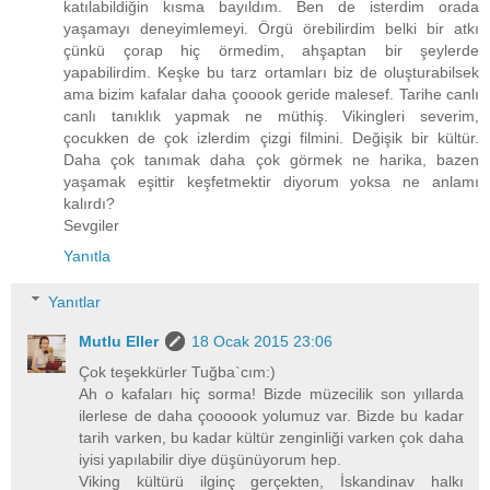
katılabildiğin kısma bayıldım. Ben de isterdim orada
yaşamayı deneyimlemeyi. Örgü örebilirdim belki bir atkı
çünkü çorap hiç örmedim, ahşaptan bir şeylerde
yapabilirdim. Keşke bu tarz ortamları biz de oluşturabilsek
ama bizim kafalar daha çooook geride malesef. Tarihe canlı
canlı tanıklık yapmak ne müthiş. Vikingleri severim,
çocukken de çok izlerdim çizgi filmini. Değişik bir kültür.
Daha çok tanımak daha çok görmek ne harika, bazen
yaşamak eşittir keşfetmektir diyorum yoksa ne anlamı
kalırdı?
Sevgiler
Yanıtla
Yanıtlar
Mutlu Eller
18 Ocak 2015 23:06
Çok teşekkürler Tuğba`cım:)
Ah o kafaları hiç sorma! Bizde müzecilik son yıllarda
ilerlese de daha çoooook yolumuz var. Bizde bu kadar
tarih varken, bu kadar kültür zenginliği varken çok daha
iyisi yapılabilir diye düşünüyorum hep.
Viking kültürü ilginç gerçekten, İskandinav halkı