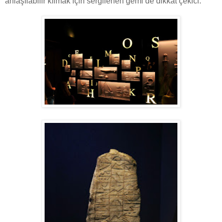
anlaşılabilir kılmak için sergilenen gemi de dikkat çekici.