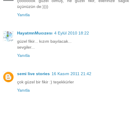
çooooook güzel olmuş, ne güzel fikir, ellerinize sağlık
üçünüzün de:))))
Yanıtla
HayatmnMucızesı
4 Eylül 2010 18:22
güzel fikir... kızım bayılacak...
sevgiler...
Yanıtla
semi live stories
16 Kasım 2011 21:42
çok güzel bir fikir :) teşekkürler
Yanıtla