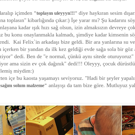
aralıp içimden
diye haykıran sesim dışar
"toplayın uleyyyn!!!"
ına toplasın" kibarlığında çıkar:) İşe yarar mı? Şu kadarını sö
anlayana kadar ışık hızı sağ olsun, izin almaksızın devreye çok
az bu konu onaylanmakla kalmadı, şimdiye kadar kimsenin s
endi. Kai Felix`in arkadaşı bize geldi. Bir ara yanlarına su v
içerken bir yandan da ilk kez geldiği evde sağa sola bir göz 
ziyor" dedi. Ben de "e normal, çünkü aynı sitede oturuyoruz
iyor ama sizin ev çok dağınık" dedi!!! Oleyyy, çocuk dürüstl
ylemiş miydim:)
çten içe bu kaosta yaşamayı seviyoruz. "Hadi bir şeyler yapa
anlayışı da tam bize göre. Mutluyuz ya
sağım solum malzeme"