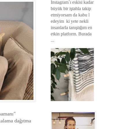
Instagram`ı eskisi kadar
büyük bir iştahla takip
etmiyorsam da kabu l
edeyim ki yete nekli
insanlarla tanıştığım en
etkin platform. Burada
...
 samanı"
rtalama dağıtma