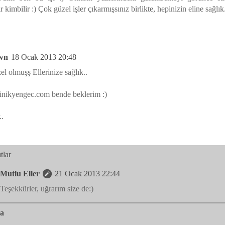
r kimbilir :) Çok güzel işler çıkarmışsınız birlikte, hepinizin eline sağlık
wn
18 Ocak 2013 20:48
l olmuşş Ellerinize sağlık..
ikyengec.com bende beklerim :)
..
tlar
Mutlu Eller
21 Ocak 2013 22:44
Teşekkürler, uğrarım size de:)
la