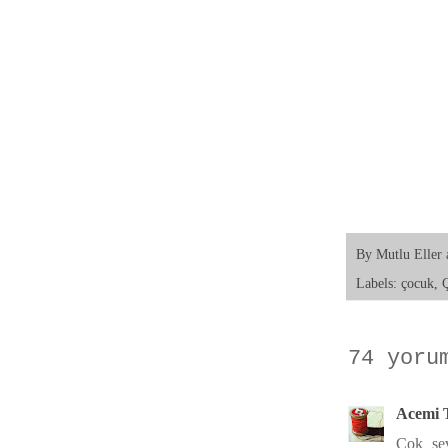
By
Mutlu Eller
Labels:
çocuk
,
Ç
74 yoru
Acemi 
Çok sev