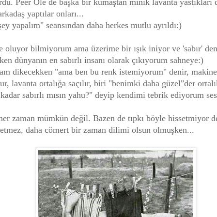
rdu. Peer Ole de başka bir kumaştan minik lavanta yastıkları d
rkadaş yaptılar onları...
 şey yapalım" seansından daha herkes mutlu ayrıldı:)
 oluyor bilmiyorum ama üzerime bir ışık iniyor ve 'sabır' de
en dünyanın en sabırlı insanı olarak çıkıyorum sahneye:)
, tam dikecekken "ama ben bu renk istemiyorum" denir, makine 
, lavanta ortalığa saçılır, biri "benimki daha güzel"der ortalık
kadar sabırlı mısın yahu?" deyip kendimi tebrik ediyorum ses
her zaman mümkün değil. Bazen de tıpkı böyle hissetmiyor d
yetmez, daha cömert bir zaman dilimi olsun olmuşken...