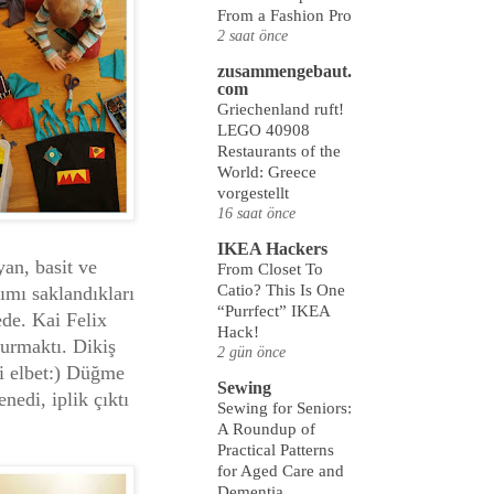
From a Fashion Pro
2 saat önce
zusammengebaut.
com
Griechenland ruft!
LEGO 40908
Restaurants of the
World: Greece
vorgestellt
16 saat önce
IKEA Hackers
yan, basit ve
From Closet To
Catio? This Is One
ımı saklandıkları
“Purrfect” IKEA
ede. Kai Felix
Hack!
turmaktı. Dikiş
2 gün önce
i elbet:) Düğme
Sewing
nedi, iplik çıktı
Sewing for Seniors:
A Roundup of
Practical Patterns
for Aged Care and
Dementia