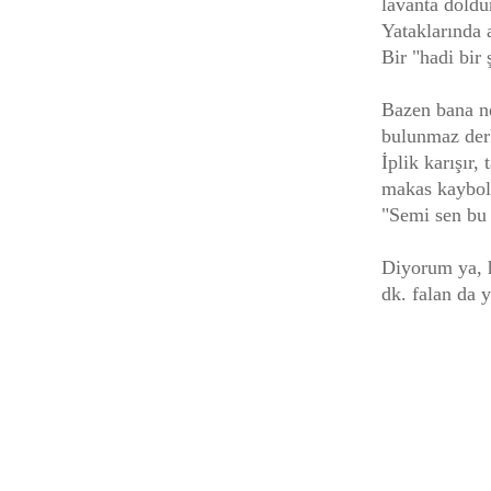
lavanta doldu
Yataklarında a
Bir "hadi bir
Bazen bana ne
bulunmaz derk
İplik karışır
makas kaybolur
"Semi sen bu 
Diyorum ya, 
dk. falan da 