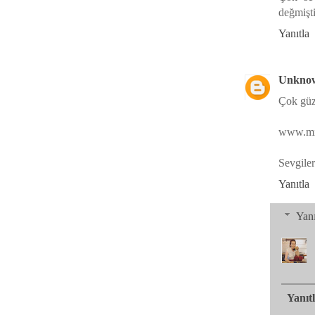
değmişti
Yanıtla
Unkno
Çok güze
www.min
Sevgiler
Yanıtla
Yanı
Yanıt