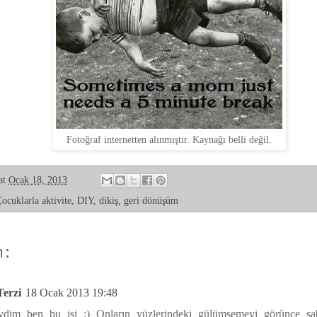
Fotoğraf internetten alınmıştır. Kaynağı belli değil.
at
Ocak 18, 2013
ocuklarla aktivite
,
DIY
,
dikiş
,
geri dönüşüm
m:
Terzi
18 Ocak 2013 19:48
dim ben bu işi :) Onların yüzlerindeki gülümsemeyi görünce sabr