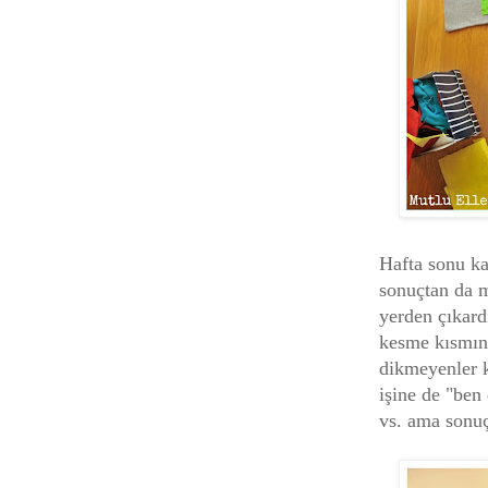
Hafta sonu ka
sonuçtan da m
yerden çıkard
kesme kısmını
dikmeyenler k
işine de "ben 
vs. ama sonuç