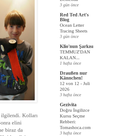
3 gün önce
Red Ted Art's
Blog
Ocean Letter
Tracing Sheets
3 gün önce
Klio'nun Şarkısı
TEMMUZ'DAN
KALAN...
1 hafta önce
Draußen nur
Kännchen!
12 von 12 - Juli
2026
3 hafta önce
Gezivita
Doğru İngilizce
ilgilendi. Kolları
Kursu Seçme
Rehberi:
onra elini
Tomashoca.com
ne biraz da
3 hafta önce