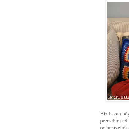
Biz bazen böy
prensibini ed
potansiyelini 