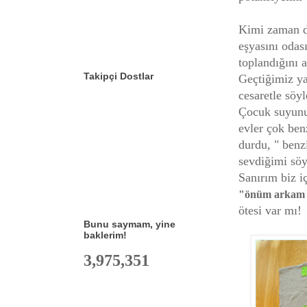
Kimi zaman d
eşyasını odas
toplandığını 
Takipçi Dostlar
Geçtiğimiz y
cesaretle söyl
Çocuk suyunu 
evler çok ben
durdu, " benz
sevdiğimi sö
Sanırım biz i
"önüm arkam 
ötesi var mı!
Bunu saymam, yine
baklerim!
3,975,351