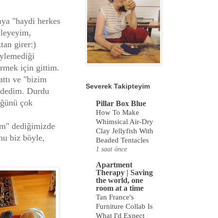
ıya "haydi herkes
yleyeyim,
tan girer:)
öylemediği
ermek için gittim.
attı ve "bizim
Severek Takipteyim
" dedim. Durdu
üğünü çok
Pillar Box Blue
How To Make
Whimsical Air-Dry
lım" dediğimizde
Clay Jellyfish With
hu biz böyle,
Beaded Tentacles
1 saat önce
Apartment
Therapy | Saving
the world, one
room at a time
Tan France's
Furniture Collab Is
What I'd Expect