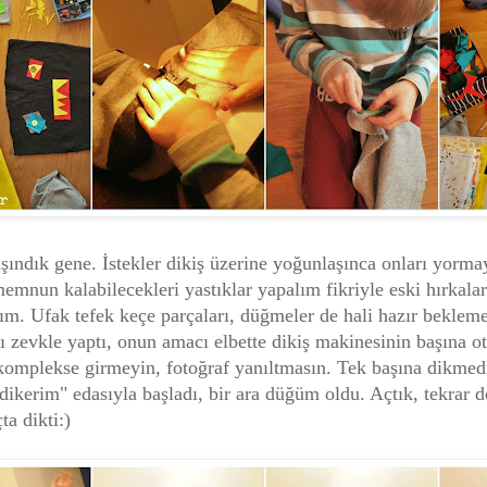
şındık gene. İstekler dikiş üzerine yoğunlaşınca onları yorma
emnun kalabilecekleri yastıklar yapalım fikriyle eski hırkalar
ım. Ufak tefek keçe parçaları, düğmeler de hali hazır beklem
 zevkle yaptı, onun amacı elbette dikiş makinesinin başına o
omplekse girmeyin, fotoğraf yanıltmasın. Tek başına dikmed
dikerim" edasıyla başladı, bir ara düğüm oldu. Açtık, tekrar de
ta dikti:)