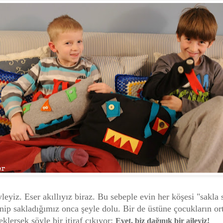
leyiz. Eser akıllıyız biraz. Bu sebeple evin her köşesi "sakla
inip sakladığımız onca şeyle dolu. Bir de üstüne çocukların o
eklersek şöyle bir itiraf çıkıyor:
Evet, biz dağınık bir aileyiz!