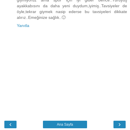
ayakkabısını da daha yeni duydum,iyimiş..Tavsiyeler de
öyle,tekrar giymek nasip ederse bu tavsiyeleri dikkate
alırız..Emeğinize sağlık..🙂
Yanıtla
‹
›
Ana Sayfa