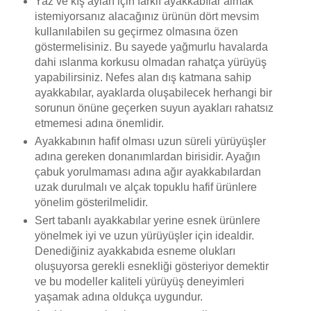
Yaz ve kış ayları için farklı ayakkabılar almak
istemiyorsanız alacağınız ürünün dört mevsim
kullanılabilen su geçirmez olmasına özen
göstermelisiniz. Bu sayede yağmurlu havalarda
dahi ıslanma korkusu olmadan rahatça yürüyüş
yapabilirsiniz. Nefes alan dış katmana sahip
ayakkabılar, ayaklarda oluşabilecek herhangi bir
sorunun önüne geçerken suyun ayakları rahatsız
etmemesi adına önemlidir.
Ayakkabının hafif olması uzun süreli yürüyüşler
adına gereken donanımlardan birisidir. Ayağın
çabuk yorulmaması adına ağır ayakkabılardan
uzak durulmalı ve alçak topuklu hafif ürünlere
yönelim gösterilmelidir.
Sert tabanlı ayakkabılar yerine esnek ürünlere
yönelmek iyi ve uzun yürüyüşler için idealdir.
Denediğiniz ayakkabıda esneme olukları
oluşuyorsa gerekli esnekliği gösteriyor demektir
ve bu modeller kaliteli yürüyüş deneyimleri
yaşamak adına oldukça uygundur.