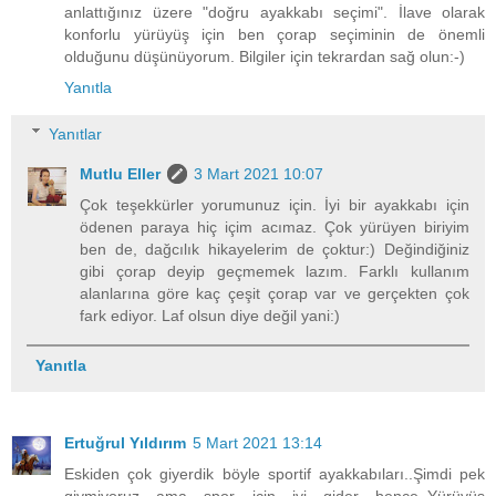
anlattığınız üzere "doğru ayakkabı seçimi". İlave olarak
konforlu yürüyüş için ben çorap seçiminin de önemli
olduğunu düşünüyorum. Bilgiler için tekrardan sağ olun:-)
Yanıtla
Yanıtlar
Mutlu Eller
3 Mart 2021 10:07
Çok teşekkürler yorumunuz için. İyi bir ayakkabı için
ödenen paraya hiç içim acımaz. Çok yürüyen biriyim
ben de, dağcılık hikayelerim de çoktur:) Değindiğiniz
gibi çorap deyip geçmemek lazım. Farklı kullanım
alanlarına göre kaç çeşit çorap var ve gerçekten çok
fark ediyor. Laf olsun diye değil yani:)
Yanıtla
Ertuğrul Yıldırım
5 Mart 2021 13:14
Eskiden çok giyerdik böyle sportif ayakkabıları..Şimdi pek
giymiyoruz ama spor için iyi gider bence..Yürüyüş