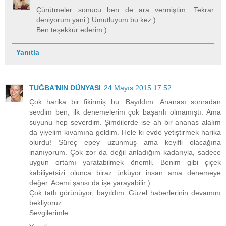
Çürütmeler sonucu ben de ara vermiştim. Tekrar
deniyorum yani:) Umutluyum bu kez:)
Ben teşekkür ederim:)
Yanıtla
TUĞBA'NIN DÜNYASI
24 Mayıs 2015 17:52
Çok harika bir fikirmiş bu. Bayıldım. Ananası sonradan
sevdim ben, ilk denemelerim çok başarılı olmamıştı. Ama
suyunu hep severdim. Şimdilerde ise ah bir ananas alalım
da yiyelim kıvamına geldim. Hele ki evde yetiştirmek harika
olurdu! Süreç epey uzunmuş ama keyifli olacağına
inanıyorum. Çok zor da değil anladığım kadarıyla, sadece
uygun ortamı yaratabilmek önemli. Benim gibi çiçek
kabiliyetsizi olunca biraz ürküyor insan ama denemeye
değer. Acemi şansı da işe yarayabilir:)
Çok tatlı görünüyor, bayıldım. Güzel haberlerinin devamını
bekliyoruz.
Sevgilerimle