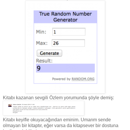
Kitabı kazanan sevgili Özlem yorumunda şöyle demiş:
Kitabı keyifle okuyacağından eminim. Umarım sende
olmayan bir kitaptır, eğer varsa da kitapsever bir dostuna