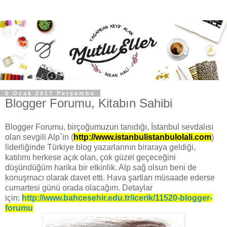
5 Ocak 2017 Perşembe
Blogger Forumu, Kitabın Sahibi
Blogger Forumu, birçoğumuzun tanıdığı, İstanbul sevdalısı
olan sevgili Alp`in (
http://www.istanbulistanbulolali.com
)
liderliğinde Türkiye blog yazarlarının biraraya geldiği,
katılımı herkese açık olan, çok güzel geçeceğini
düşündüğüm harika bir etkinlik. Alp sağ olsun beni de
konuşmacı olarak davet etti. Hava şartları müsaade ederse
cumartesi günü orada olacağım. Detaylar
için:
http://www.bahcesehir.edu.tr/icerik/11520-blogger-
forumu