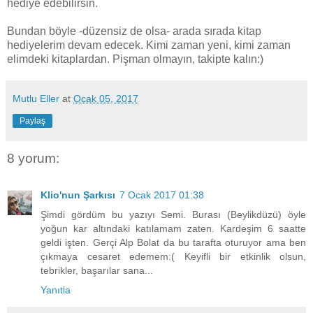
hediye edebilirsin.
Bundan böyle -düzensiz de olsa- arada sırada kitap
hediyelerim devam edecek. Kimi zaman yeni, kimi zaman
elimdeki kitaplardan. Pişman olmayın, takipte kalın:)
Mutlu Eller
at
Ocak 05, 2017
Paylaş
8 yorum:
Klio'nun Şarkısı
7 Ocak 2017 01:38
Şimdi gördüm bu yazıyı Semi. Burası (Beylikdüzü) öyle
yoğun kar altındaki katılamam zaten. Kardeşim 6 saatte
geldi işten. Gerçi Alp Bolat da bu tarafta oturuyor ama ben
çıkmaya cesaret edemem:( Keyifli bir etkinlik olsun,
tebrikler, başarılar sana...
Yanıtla