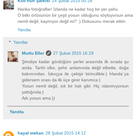
Klio'nun Şarkısı
24 Şubat 2015 00:28
Harika fotoğraflar! İzlanda ne kadar hoş bir yer yahu.
O bitki örtüsünün bir çeşit yosun olduğunu söylüyorsun ama
nemli değil, kaymıyor değil mi? :) Dokusunu merak ettim.
Yanıtla
Yanıtlar
Mutlu Eller
27 Şubat 2015 16:29
Şimdiye kadar gördüğüm yerler arasında ilk sırada şu
anda. Tarihi ülke, şehir anlamında değil elbette, doğa
bakımından. İskoçya ile çekişir birincilikte:) İrlanda`ya
gidersem orası da ilk üçe girer kanımca:)
Yosun nemli değil, sık bir halı gibi. Hiç ıslanmıyorsun
yattığında:)
Adı yosun ama:))
Yanıtla
hayal mekan
28 Şubat 2015 14:12