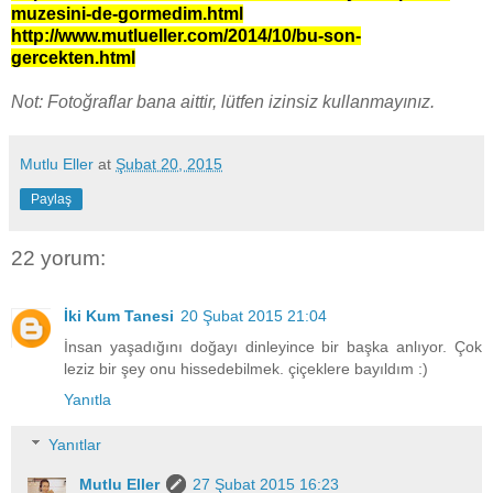
muzesini-de-gormedim.html
http://www.mutlueller.com/2014/10/bu-son-
gercekten.html
Not: Fotoğraflar bana aittir, lütfen izinsiz kullanmayınız.
Mutlu Eller
at
Şubat 20, 2015
Paylaş
22 yorum:
İki Kum Tanesi
20 Şubat 2015 21:04
İnsan yaşadığını doğayı dinleyince bir başka anlıyor. Çok
leziz bir şey onu hissedebilmek. çiçeklere bayıldım :)
Yanıtla
Yanıtlar
Mutlu Eller
27 Şubat 2015 16:23