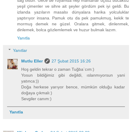
sağ olsun. Gece de rüyamda hep mantarlar uçsuz bucaksız
yeşil çimenler ve sihre ait şeyler gördüm pek iyi geldi. Bu
izlanda yazıların masalsı dünyalara harika yolculuklar
yaptırıyor insana. Pamuk otu da pek pamukmuş, kekik te
mormuş demek ne güzel. Oralara gitmek, dinlenmek,
dinlemek, bolca gözlemlemek ve huzur bulmak lazım.
Yanıtla
Yanıtlar
Mutlu Eller
27 Şubat 2015 16:26
Hoş geldin tekrar o zaman Tuğba`cım:)
Yosun bildiğimiz gibi değildi, ıslanmıyorsun yani
yatınca:))
Doğa herkese yarıyor bence, mümkün olduğu kadar
doğaya çıkmalı:)
Sevgiler canım:)
Yanıtla